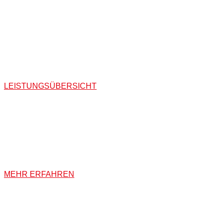
Kreativität gepaart mit Quali
Unsere Leistungen umfassen sowohl den individuellen Innena
Einbauschränken, uvm. Aber auch den Einbau von Bauelement
LEISTUNGSÜBERSICHT
TREPPEN
Von der einfachen bis zur repräsentativen Holztreppe wird Ih
MEHR ERFAHREN
TÜREN UND FENSTER