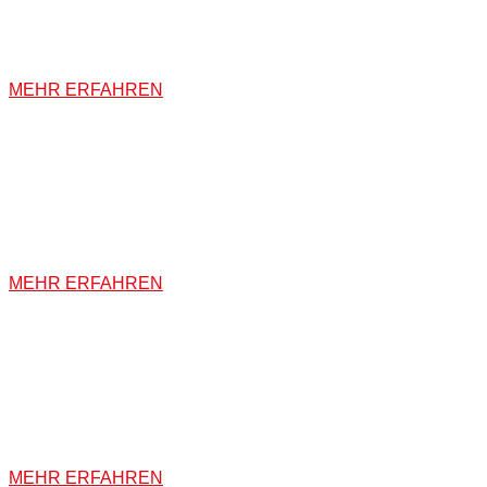
Wir fertigen Ihnen für jeden Einrichtungsstil die ideale Tür ode
MEHR ERFAHREN
INNENAUSBAU
Ob das Ausfüllen von Dachschrägen oder die Einzellösung.
MEHR ERFAHREN
MÖBEL
Mit Ihnen als Kunden finden wir den Weg für Ihr individuelles 
MEHR ERFAHREN