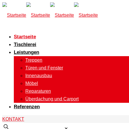
Startseite
Tischlerei
Leistungen
Treppen
Türen und Fenster
Innenausbau
Möbel
Reparaturen
Überdachung und Carport
Referenzen
KONTAKT
✕